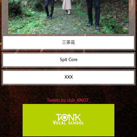
三茶花
Spit Core
XXX
Tweets by club_KNOT_