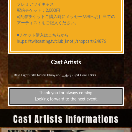
プレミアツイキャス
配信チケット：2,000円
※)配信チケットご購入時にメッセージ欄へお目当ての
アーティストをご記入ください。
■チケット購入はこちらから
https://twitcasting.tv/club_knot_/shopcart/24876
Cast Artists
Blue Light Call/ Nostal Phraysic/ 三茶花 /Spit Core / XXX
Thank you for always coming.
Looking forward to the next event.
Cast Artists Informations