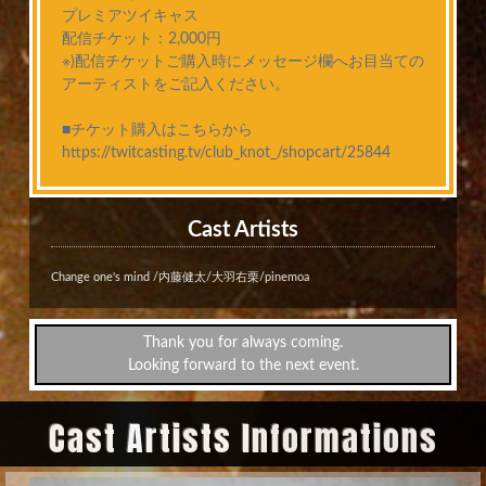
プレミアツイキャス
配信チケット：2,000円
※)配信チケットご購入時にメッセージ欄へお目当ての
アーティストをご記入ください。
■チケット購入はこちらから
https://twitcasting.tv/club_knot_/shopcart/25844
Cast Artists
Change one's mind /内藤健太/大羽右栗/pinemoa
Thank you for always coming.
Looking forward to the next event.
Cast Artists Informations