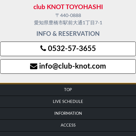
club KNOT TOYOHASHI
〒440-0888
愛知県豊橋市駅前大通1丁目7-1
INFO & RESERVATION
0532-57-3655
info@club-knot.com
TOP
LIVE SCHEDULE
INFORMATION
ACCESS