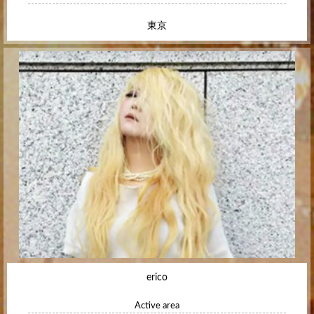
東京
erico
Active area