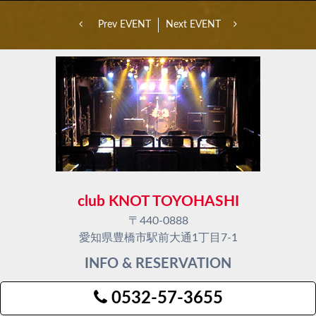
Prev EVENT
Next EVENT
club KNOT TOYOHASHI
〒440-0888
愛知県豊橋市駅前大通1丁目7-1
INFO & RESERVATION
0532-57-3655