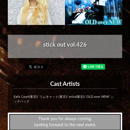
stick out vol.426
Cast Artists
Earls Court(東京)/ リムキャット(東京)/ erico(東京)/ OLD over NEW/ シ
ックハック
Thank you for always coming.
Looking forward to the next event.