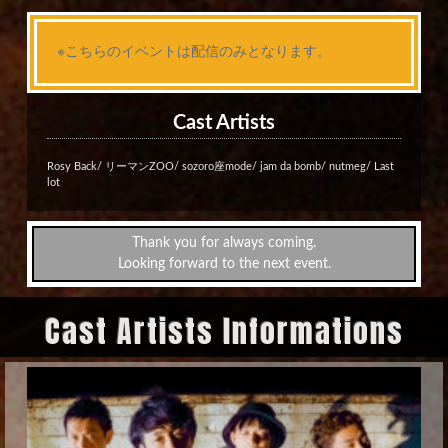
※こちらのイベントは配信のみとなります。
Cast Artists
Rosy Back/ リーマンZOO/ sozoro座mode/ jam da bomb/ nutmeg/ Last
lot
Thank you for always coming.
Looking forward to the next event.
Cast Artists Informations