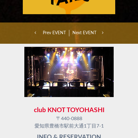
Prev EVENT
Next EVENT
club KNOT TOYOHASHI
〒440-0888
愛知県豊橋市駅前大通1丁目7-1
INFO & RESERVATION