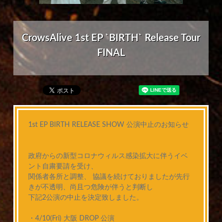
CrowsAlive 1st EP `BIRTH` Release Tour
FINAL
1st EP BIRTH RELEASE SHOW 公演中止のお知らせ
政府からの新型コロナウィルス感染拡大に伴うイベ
ント自粛要請を受け、
関係者各所と調整、 協議を続けておりましたが先行
きが不透明、尚且つ危険が伴うと判断し
下記2公演の中止を決定致しました。
・4/10(Fri) 大阪 DROP 公演