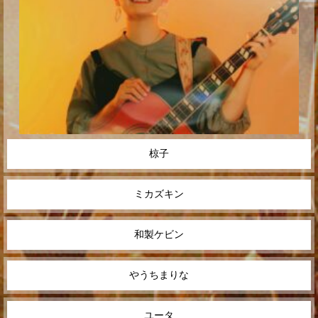
椋子
ミカズキン
和製ケビン
やうちまりな
ユータ