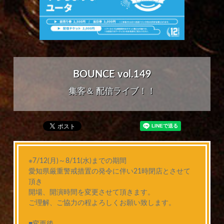
BOUNCE vol.149
集客＆ 配信ライブ！！
※7/12(月)～8/11(水)までの期間
愛知県厳重警戒措置の発令に伴い21時閉店とさせて
頂き
開場、開演時間を変更させて頂きます。
ご理解、ご協力の程よろしくお願い致します。