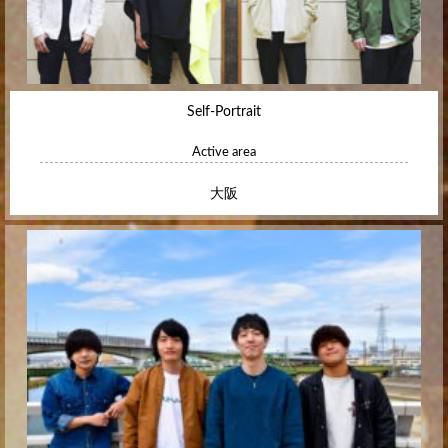
Self-Portrait
Active area
大阪