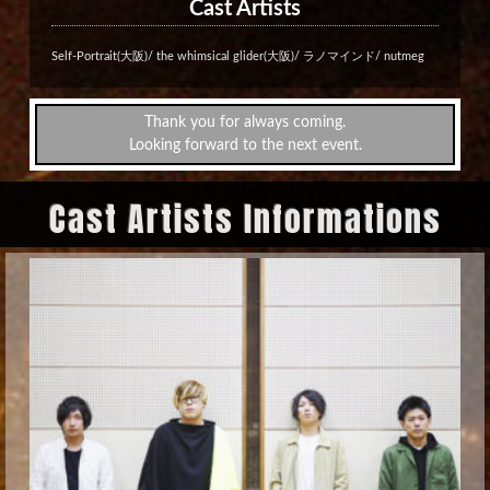
Cast Artists
Self-Portrait(大阪)/ the whimsical glider(大阪)/ ラノマインド/ nutmeg
Thank you for always coming.
Looking forward to the next event.
Cast Artists Informations