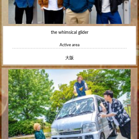
the whimsical glider
Active area
大阪