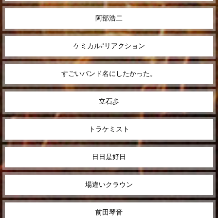
阿部浩二
ケミカル⇄リアクション
すごいバンド名にしたかった。
立石歩
トラケミスト
日日是好日
場違いクラウン
前田琴音