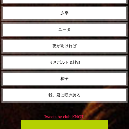
夕季
ユータ
夜が明ければ
りさボルト＆Hys
椋子
我、君に咲き誇る
Tweets by club_KNOT_