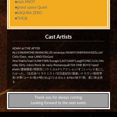
■club KNOT
■grand space Quark
■SAQURA ZERO
■THE楽
Cast Artists
ADAM at/THE AFTER
ALL’S/AKAMONE/AKANOBLUE/amanojac/ASAKIYUMEMISHI/AZELLIA/
Ciely/Days, near LAND/DisGust
Yew/Haklo/inari/JUNKY58%/kurage/LASTGASP/LaughTONiC/LOL/Mo
nday Dirty Jokes/Rock de nasiy/Romansquall/SIX ONE BOYZ/speel
plaats/愛探眼影/阿部浩二/ケミカル⇄リアクション/すごいバンド名にし
たかった。/立石歩/トラケミスト/日日是好日/場違いクラウン/前田琴
音/夕季/ユータ/夜が明ければ/りさボルト＆Hys/椋子/我、君に咲き誇
る
Thank you for always coming.
Looking forward to the next event.