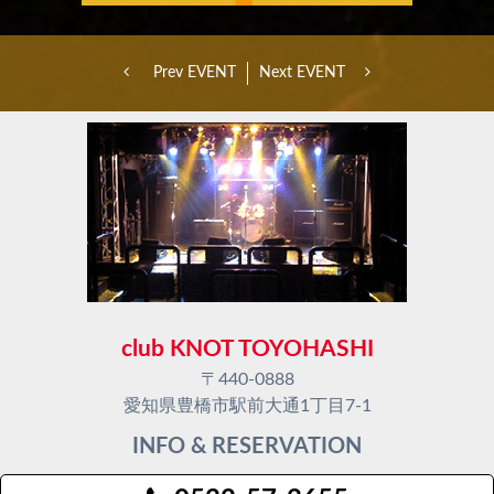
Prev EVENT
Next EVENT
club KNOT TOYOHASHI
〒440-0888
愛知県豊橋市駅前大通1丁目7-1
INFO & RESERVATION