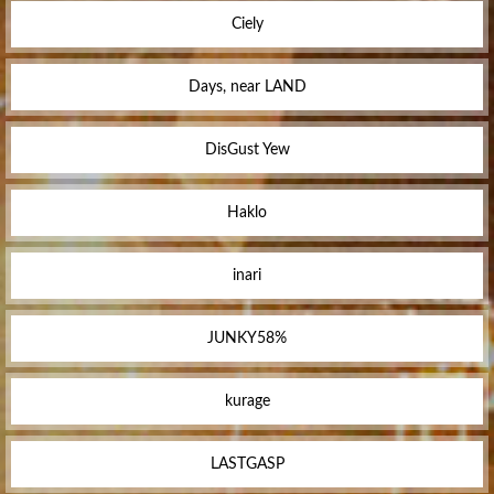
Ciely
Days, near LAND
DisGust Yew
Haklo
inari
JUNKY58%
kurage
LASTGASP