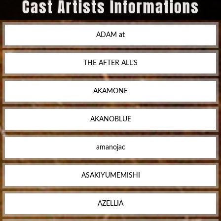
Cast Artists Informations
ADAM at
THE AFTER ALL’S
AKAMONE
AKANOBLUE
amanojac
ASAKIYUMEMISHI
AZELLIA