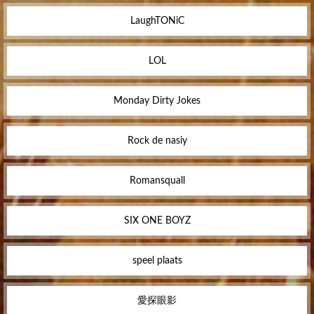
LaughTONiC
LOL
Monday Dirty Jokes
Rock de nasiy
Romansquall
SIX ONE BOYZ
speel plaats
愛探眼影