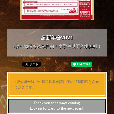
超新年会2021
※食べ物持ち込み自由！小学生以下入場無料！
※愛知県全域での時短営業要請に伴い21時閉店とさせ
て頂きます。
Thank you for always coming.
Looking forward to the next event.