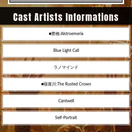
Cast Artists Informations
■豊橋:Alstroemeria
Blue Light Call
ラノマインド
■寝屋川:The Rusted Crown
Cantwell
Self-Portrait