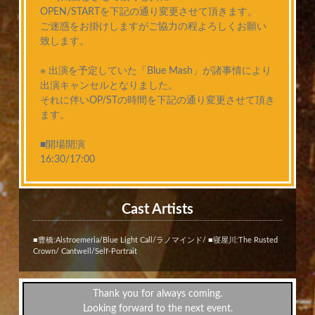
OPEN/STARTを下記の通り変更させて頂きます。
ご迷惑をお掛けしますがご協力の程よろしくお願い
致します。
※ 出演を予定していた「Blue Mash」が諸事情により
出演キャンセルとなりました。
それに伴いOP/STの時間を下記の通り変更させて頂き
ます。
■開場開演
16:30/17:00
Cast Artists
■豊橋:Alstroemeria/Blue Light Call/ラノマインド/ ■寝屋川:The Rusted
Crown/ Cantwell/Self-Portrait
Thank you for always coming.
Looking forward to the next event.