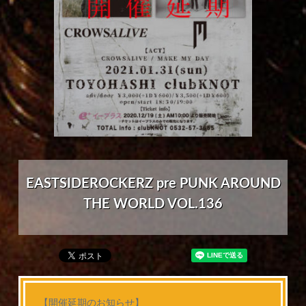
EASTSIDEROCKERZ pre PUNK AROUND
THE WORLD VOL.136
【開催延期のお知らせ】