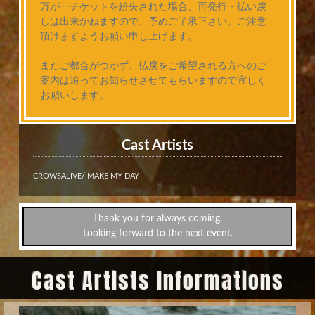
万が一チケットを紛失された場合、再発行・払い戻
しは出来かねますので、予めご了承下さい。ご注意
頂けますようお願い申し上げます。
またご都合がつかず、払戻をご希望される方へのご
案内は追ってお知らせさせてもらいますので宜しく
お願いします。
Cast Artists
CROWSALIVE/ MAKE MY DAY
Thank you for always coming.
Looking forward to the next event.
Cast Artists Informations