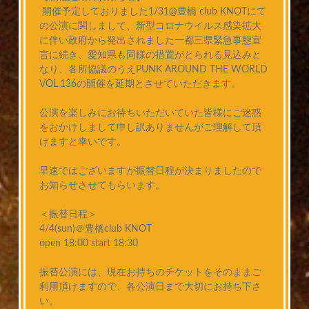
開催予定しておりました1/31@豊橋 club KNOTにて
の公演に関しまして、新型コロナウイルス感染拡大
に伴い政府から発出されました一都三県緊急事態宣
言に続き、愛知県も同様の措置がとられる見込みと
なり、各所協議のうえPUNK AROUND THE WORLD
VOL.136の開催を延期とさせていただきます。
公演を楽しみにお待ちいただいていた皆様にご迷惑
をおかけしまして申し訳ありませんがご理解して頂
けますと幸いです。
早速ではございますが振替日程が決まりましたので
お知らせさせてもらいます。
＜振替日程＞
4/4(sun)＠豊橋club KNOT
open 18:00 start 18:30
振替公演には、現在お持ちのチケットをそのままご
利用頂けますので、各公演日まで大切にお持ち下さ
い。