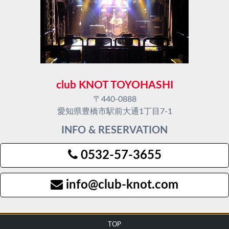
club KNOT TOYOHASHI
〒440-0888
愛知県豊橋市駅前大通1丁目7-1
INFO & RESERVATION
0532-57-3655
info@club-knot.com
TOP