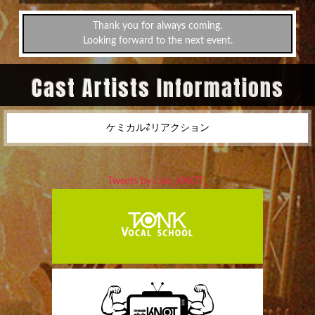
Thank you for always coming.
Looking forward to the next event.
Cast Artists Informations
ケミカル⇄リアクション
Tweets by club_KNOT_