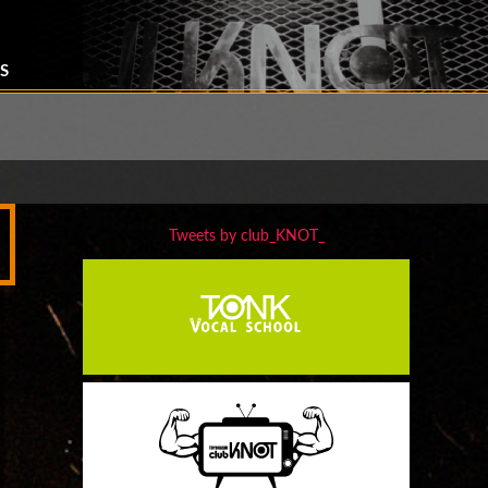
S
Tweets by club_KNOT_