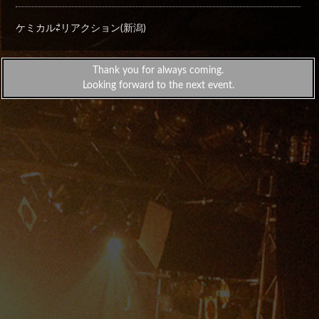
ケミカル⇄リアクション(新潟)
Thank you for always coming.
Looking forward to the next event.