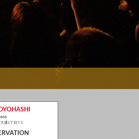
TOYOHASHI
888
通1丁目7-1
SERVATION