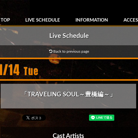
TOP
LIVE SCHEDULE
INFORMATION
ACCES
Live Schedule
Back to previous page
1/14
Tue
「TRAVELING SOUL～豊橋編～」
Cast Artists