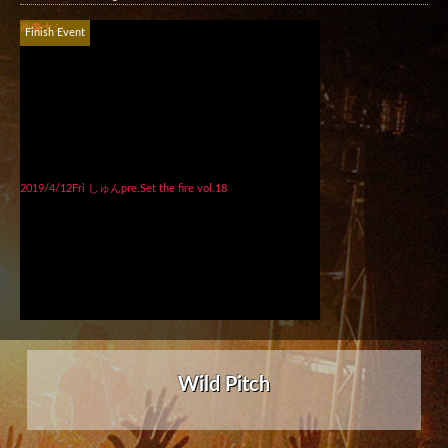
画像ナシ
Finish Event
2019/4/12Fri しゅんpre.Set the fire vol.18
Wild Pitch