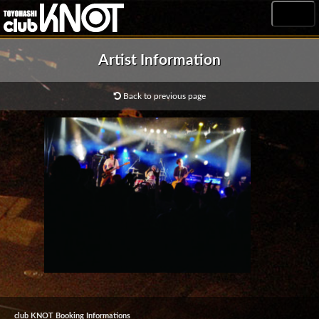
MENU
Artist Information
Back to previous page
club KNOT Booking Informations