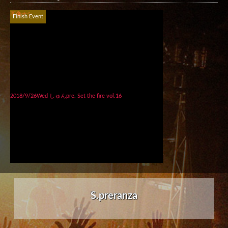
画像ナシ
Finish Event
2018/9/26Wed しゅんpre. Set the fire vol.16
S.preranza