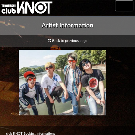
MENU
Artist Information
Back to previous page
club KNOT Booking Informations