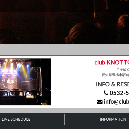
club KNOT 
〒440-0
愛知県豊橋市駅前大
INFO & RE
0532-5
info@club
LIVE SCHEDULE
INFORMATION