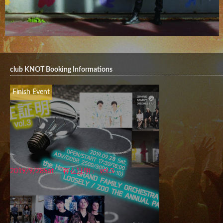
club KNOT Booking Informations
Finish Event
2019/9/28Sat 「存在証明」 vol.3