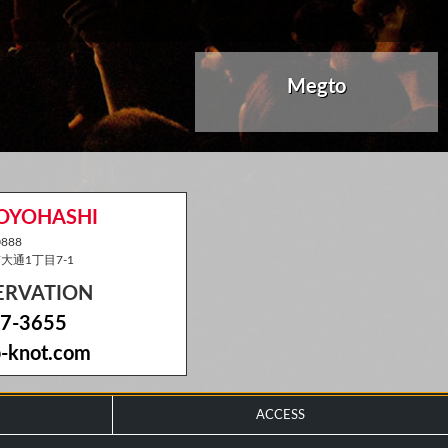
Megto
TOYOHASHI
888
通1丁目7-1
SERVATION
7-3655
-knot.com
ACCESS