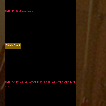
2019/10/28Mon esteem
画像ナシ
Finish Event
2019/3/21Thu in state TOUR 2019 SPRING ～THE OREIMAI
RI～