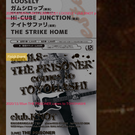
2020/12/10Thu KNOT12周年記念!! LOOSELY × club KNOT p
resents「esteem」
Finish Event
2020/11/8Sun THE PRISONER comes to TOYOHASHI