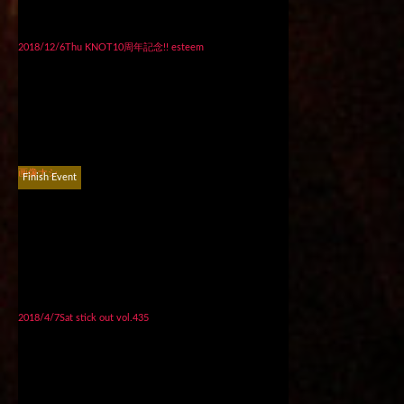
2018/12/6Thu KNOT10周年記念!! esteem
画像ナシ
Finish Event
2018/4/7Sat stick out vol.435