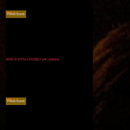
画像ナシ
Finish Event
2018/3/15Thu LOOSELY pre. esteem
画像ナシ
Finish Event