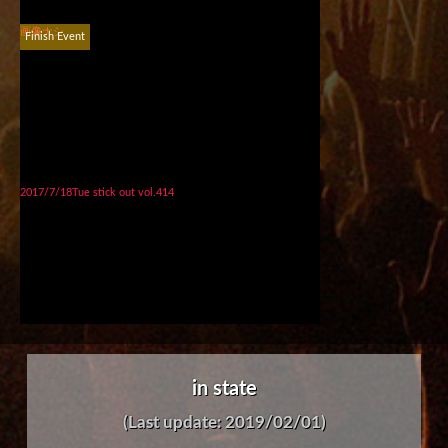
画像ナシ
Finish Event
2017/7/18Tue stick out vol.414
in state
(Last update: 2019/02/01)