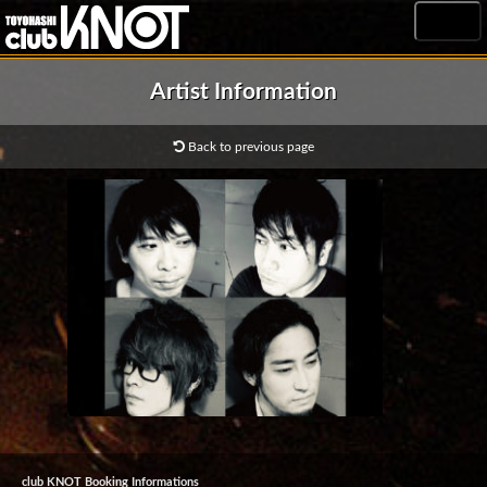
MENU
Artist Information
Back to previous page
club KNOT Booking Informations