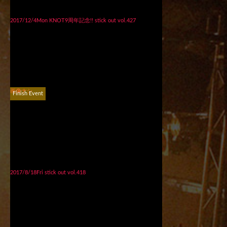
2017/12/4Mon KNOT9周年記念!! stick out vol.427
画像ナシ
Finish Event
2017/8/18Fri stick out vol.418