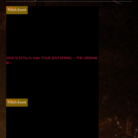
画像ナシ
Finish Event
2019/3/21Thu in state TOUR 2019 SPRING ～THE OREIMAI
RI～
画像ナシ
Finish Event