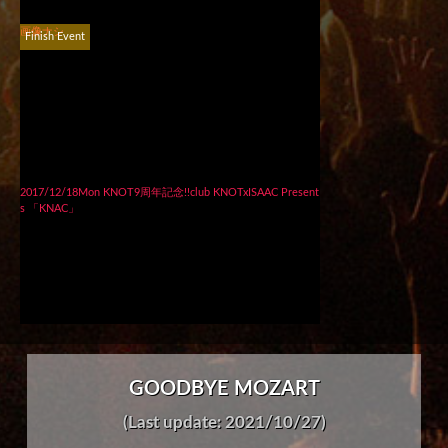
画像ナシ
Finish Event
2017/12/18Mon KNOT9周年記念!!club KNOTxISAAC Present
s 「KNAC」
GOODBYE MOZART
(Last update: 2021/10/27)