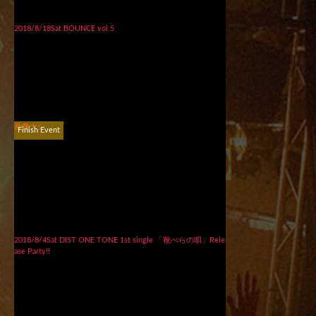
2018/8/18Sat BOUNCE vol.5
画像ナシ
Finish Event
2018/8/4Sat DIST ONE TONE 1st single 「靴べらの唄」Rele
ase Party!!