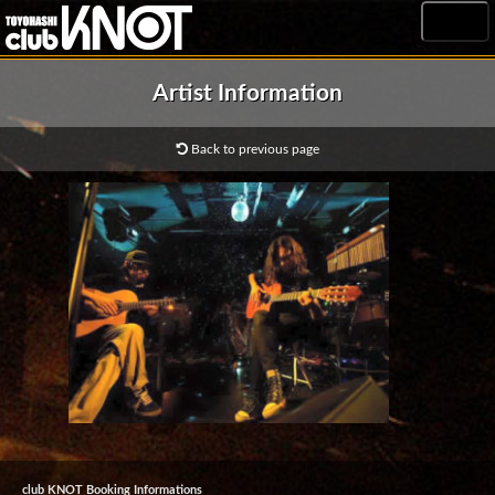
MENU
Artist Information
Back to previous page
club KNOT Booking Informations