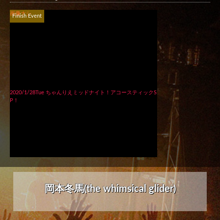
画像ナシ
Finish Event
2020/1/28Tue ちゃんりえミッドナイト！アコースティックS
P！
岡本冬馬(the whimsical glider)