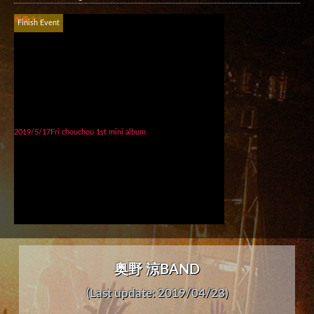
画像ナシ
Finish Event
2019/5/17Fri chouchou 1st mini album
奥野 涼BAND
(Last update: 2019/04/23)