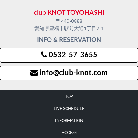
club KNOT TOYOHASHI
〒440-0888
愛知県豊橋市駅前大通1丁目7-1
INFO & RESERVATION
0532-57-3655
info@club-knot.com
TOP
LIVE SCHEDULE
INFORMATION
ACCESS